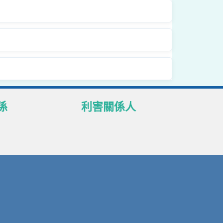
係
利害關係人
理政策聲明
本行客戶
護
供應商
後處理
本行員工
商查詢
股東
知