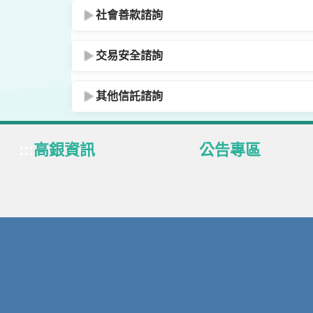
社會善款諮詢
交易安全諮詢
其他信託諮詢
:::
高銀資訊
公告專區
關於高銀
業務專區
公司治理
定型化契約
員工作業區
得獎榮耀
企業社會責任
中央政策宣導
法定公開揭露事項
基金、連動債、結構債
國外股票/ETF專區
下載專區