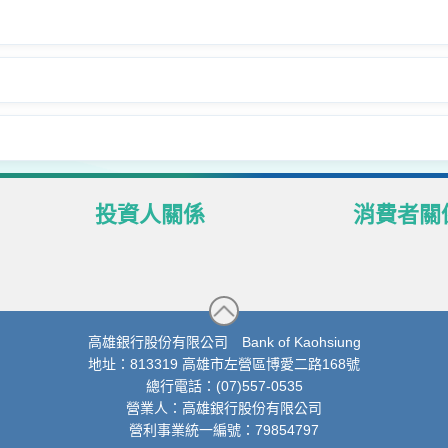
投資人關係
消費者關
股東專區
個人資料管
高銀證券市場資訊
個人資料保
財務資訊
不良債權售
高雄銀行股份有限公司 Bank of Kaohsiung
地址：813319 高雄市左營區博愛二路168號
消債條例協
總行電話：(07)557-0535
及海外債券及
營業人：高雄銀行股份有限公司
重要訊息通
營利事業統一編號：79854797