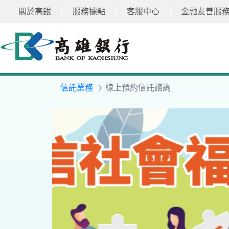
:::
關於高銀
服務據點
客服中心
金融友善服
跳
到
主
要
內
容
信託業務
線上預約信託諮詢