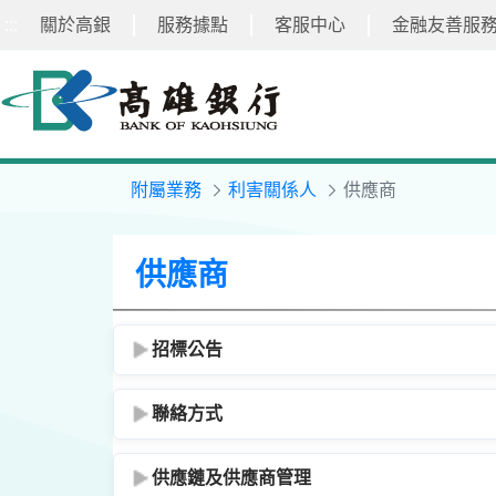
:::
關於高銀
服務據點
客服中心
金融友善服
跳
到
主
要
內
容
附屬業務
利害關係人
供應商
供應商
招標公告
聯絡方式
供應鏈及供應商管理