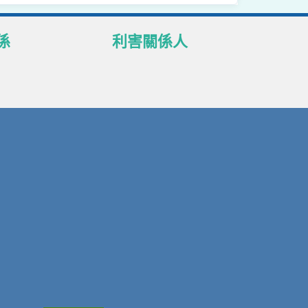
係
利害關係人
理政策聲明
本行客戶
護
供應商
後處理
本行員工
商查詢
股東
知