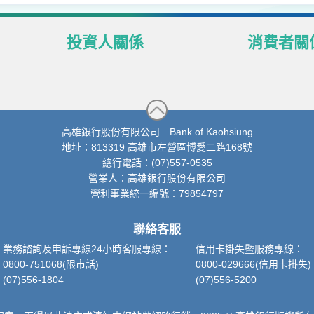
投資人關係
消費者關
股東專區
個人資料管
高銀證券市場資訊
個人資料保
財務資訊
不良債權售
高雄銀行股份有限公司 Bank of Kaohsiung
地址：813319 高雄市左營區博愛二路168號
消債條例協
總行電話：(07)557-0535
及海外債券及
營業人：高雄銀行股份有限公司
重要訊息通
營利事業統一編號：79854797
聯絡客服
業務諮詢及申訴專線24小時客服專線：
信用卡掛失暨服務專線：
0800-751068(限市話)
0800-029666(信用卡掛失)
(07)556-1804
(07)556-5200