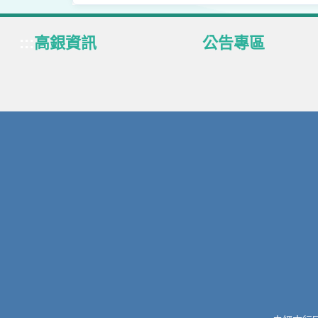
:::
高銀資訊
公告專區
關於高銀
業務專區
公司治理
定型化契約
員工作業區
得獎榮耀
企業社會責任
中央政策宣導
法定公開揭露事項
基金、連動債、結構債
國外股票/ETF專區
下載專區
金融服務費用專區
網站導覽
呆帳公告
存款人權益
語音服務系統