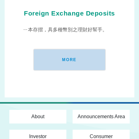
Foreign Exchange Deposits
ㄧ本存摺，具多種幣別之理財好幫手。
MORE
About
Announcements Area
Investor
Consumer