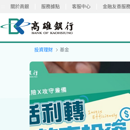
:::
關於高銀
服務據點
客服中心
金融友善服
跳
到
主
要
內
容
投資理財
基金