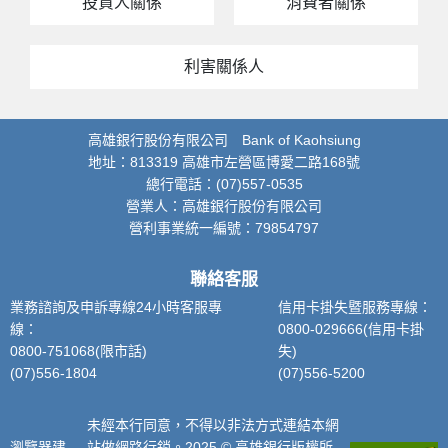
投資人關係
消費者關係
利害關係人
高雄銀行股份有限公司 Bank of Kaohsiung
地址：813319 高雄市左營區博愛二路168號
總行電話：(07)557-0535
營業人：高雄銀行股份有限公司
營利事業統一編號：79854797
聯絡客服
業務諮詢及申訴專線24小時客服專
信用卡掛失暨服務專線：
線：
0800-029666(信用卡掛
0800-751068(限市話)
失)
(07)556-1804
(07)556-5200
未經本行同意，不得以非法方式連結本網
瀏覽器建
站做網路行銷。2025 © 高雄銀行版權所