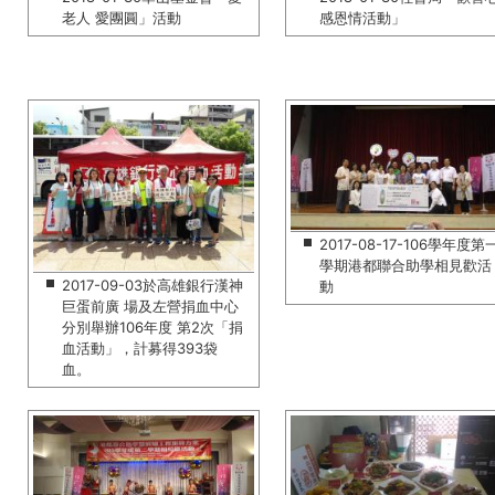
老人 愛團圓」活動
感恩情活動」
2017-08-17-106學年度第
學期港都聯合助學相見歡活
2017-09-03於高雄銀行漢神
動
巨蛋前廣 場及左營捐血中心
分別舉辦106年度 第2次「捐
血活動」，計募得393袋
血。