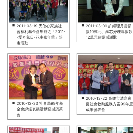
2011-03-19 天使心家族社
2011-03-09 許經理月雲捐
會福利基金會舉辦之「2011-
款10萬元、羅芯妤理專捐款
-愛奇兒日-花車嘉年華」陪
12萬元致贈感謝狀
走活動
2010-12-22 高雄市清寒家
2010-12-23 社會局99年基
庭社會救助服務方案99年度
金會評鑑表揚活動暨感恩茶
成果發表會
會