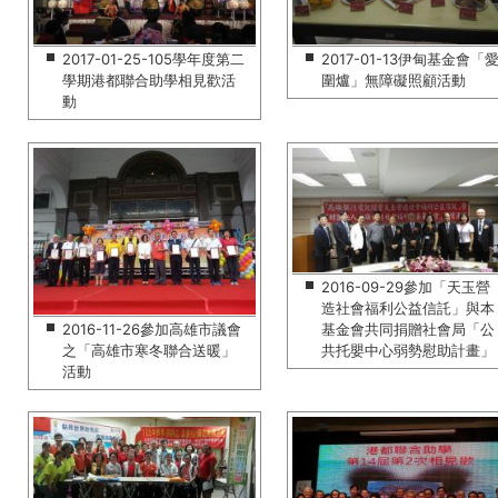
2017-01-25-105學年度第二
2017-01-13伊甸基金會「
學期港都聯合助學相見歡活
圍爐」無障礙照顧活動
動
2016-09-29參加「天玉營
造社會福利公益信託」與本
2016-11-26參加高雄市議會
基金會共同捐贈社會局「公
之「高雄市寒冬聯合送暖」
共托嬰中心弱勢慰助計畫」
活動