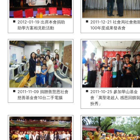
2012-01-19 出席本會捐助
2011-12-21 社會局社會救
助學方案相見歡活動
100年度成果發表會
2011-11-09 捐贈善慧恩社會
2011-10-25 參加華山基金
慈善基金會10台二手電腦
會「萬聖老超人 感恩回饋
扮秀」