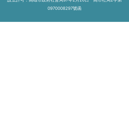
設立許可：高雄市政府社會局97年2月26日 高市社局2字第
0970008297號函