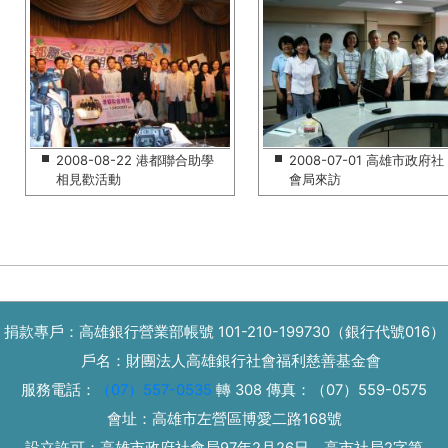
2008-08-22 港都聯合助學
2008-07-01 高雄市政府社
相見歡活動
會局來訪
捐款專戶：高雄銀行營業部帳號 101-210-199730（銀行代號016）
戶名：財團法人高雄銀行社會福利慈善基金會
服務電話：
（07）557-0535
轉 308
傳真：
（07）559-0575
會址：高雄市左營區博愛二路168號