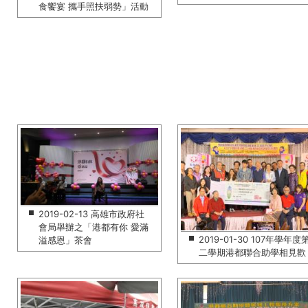
食饗宴 攜手照扶弱勢」活動
2019-02-13 高雄市政府社
會局舉辦之「港都有你 愛滿
2019-01-30 107年學年度
溢感恩」茶會
二學期港都聯合助學相見歡