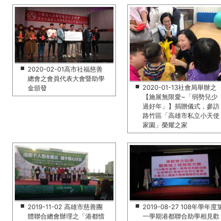
2020-02-01高市社福慈善
總會之會員代表大會暨助學
2020-01-13社會局舉辦之
金頒發
【施展無限愛~「弱勢兒少
過好年」】捐贈儀式，參訪
路竹區「高雄市私立小天使
家園」榮耀之家
2019-11-02 高雄市慈善團
2019-08-27 108年學年度
體聯合總會辦理之「港都惜
一學期港都聯合助學相見歡