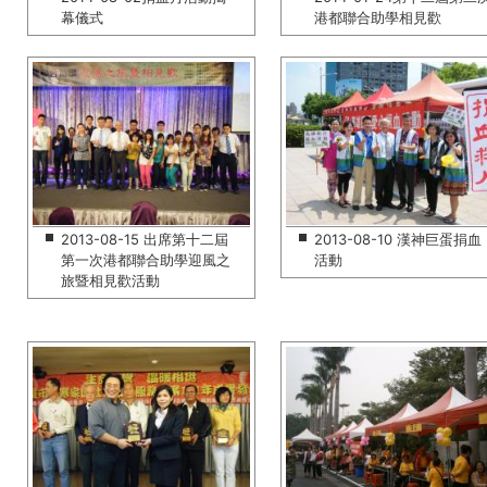
幕儀式
港都聯合助學相見歡
2013-08-15 出席第十二屆
2013-08-10 漢神巨蛋捐血
第一次港都聯合助學迎風之
活動
旅暨相見歡活動