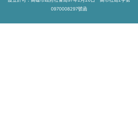
設立許可：高雄市政府社會局97年2月26日 高市社局2字第
0970008297號函