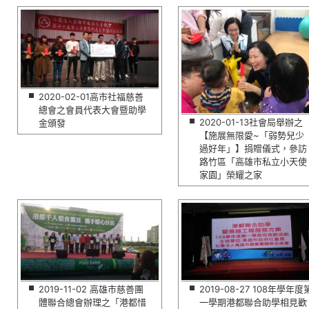
2020-02-01高市社福慈善
總會之會員代表大會暨助學
2020-01-13社會局舉辦之
金頒發
【施展無限愛~「弱勢兒少
過好年」】捐贈儀式，參訪
路竹區「高雄市私立小天使
家園」榮耀之家
2019-11-02 高雄市慈善團
2019-08-27 108年學年度
體聯合總會辦理之「港都惜
一學期港都聯合助學相見歡