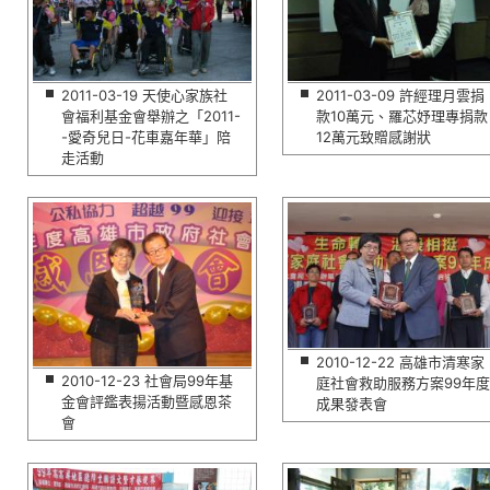
2011-03-19 天使心家族社
2011-03-09 許經理月雲捐
會福利基金會舉辦之「2011-
款10萬元、羅芯妤理專捐款
-愛奇兒日-花車嘉年華」陪
12萬元致贈感謝狀
走活動
2010-12-22 高雄市清寒家
2010-12-23 社會局99年基
庭社會救助服務方案99年度
金會評鑑表揚活動暨感恩茶
成果發表會
會