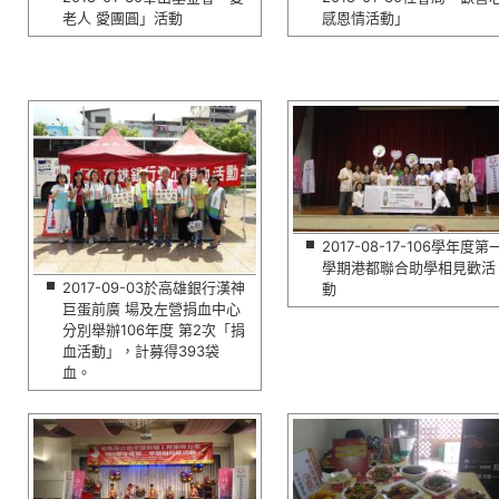
老人 愛團圓」活動
感恩情活動」
2017-08-17-106學年度第
學期港都聯合助學相見歡活
2017-09-03於高雄銀行漢神
動
巨蛋前廣 場及左營捐血中心
分別舉辦106年度 第2次「捐
血活動」，計募得393袋
血。