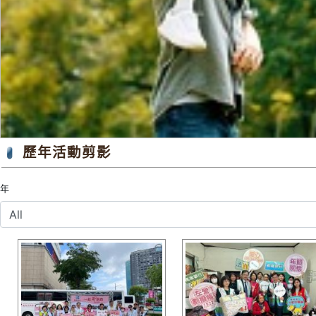
歷年活動剪影
年