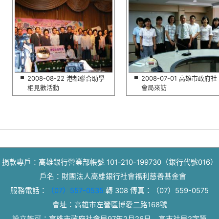
2008-08-22 港都聯合助學
2008-07-01 高雄市政府社
相見歡活動
會局來訪
捐款專戶：高雄銀行營業部帳號 101-210-199730（銀行代號016）
戶名：財團法人高雄銀行社會福利慈善基金會
服務電話：
（07）557-0535
轉 308
傳真：
（07）559-0575
會址：高雄市左營區博愛二路168號