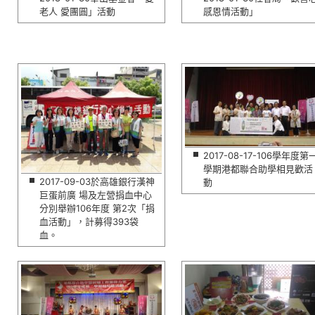
老人 愛團圓」活動
感恩情活動」
2017-08-17-106學年度第
學期港都聯合助學相見歡活
2017-09-03於高雄銀行漢神
動
巨蛋前廣 場及左營捐血中心
分別舉辦106年度 第2次「捐
血活動」，計募得393袋
血。