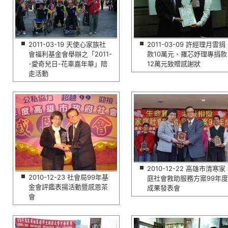
2011-03-19 天使心家族社
2011-03-09 許經理月雲捐
會福利基金會舉辦之「2011-
款10萬元、羅芯妤理專捐款
-愛奇兒日-花車嘉年華」陪
12萬元致贈感謝狀
走活動
2010-12-22 高雄市清寒家
2010-12-23 社會局99年基
庭社會救助服務方案99年度
金會評鑑表揚活動暨感恩茶
成果發表會
會