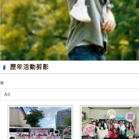
歷年活動剪影
年