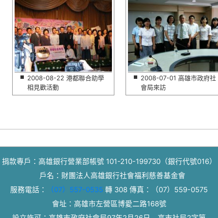
2008-08-22 港都聯合助學
2008-07-01 高雄市政府社
相見歡活動
會局來訪
捐款專戶：高雄銀行營業部帳號 101-210-199730（銀行代號016）
戶名：財團法人高雄銀行社會福利慈善基金會
服務電話：
（07）557-0535
轉 308
傳真：
（07）559-0575
會址：高雄市左營區博愛二路168號