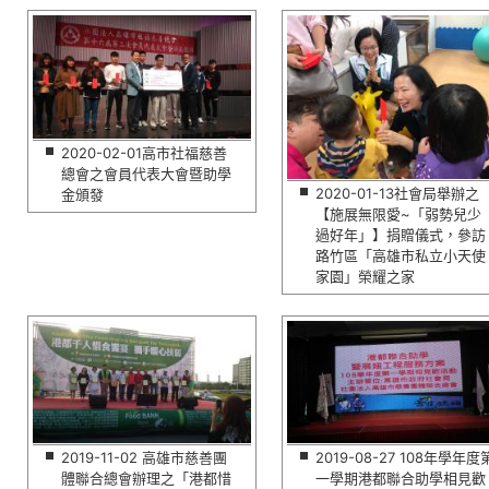
2020-02-01高市社福慈善
總會之會員代表大會暨助學
2020-01-13社會局舉辦之
金頒發
【施展無限愛~「弱勢兒少
過好年」】捐贈儀式，參訪
路竹區「高雄市私立小天使
家園」榮耀之家
2019-11-02 高雄市慈善團
2019-08-27 108年學年度
體聯合總會辦理之「港都惜
一學期港都聯合助學相見歡