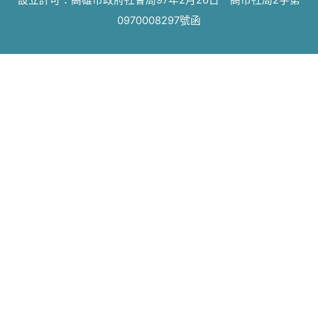
設立許可：高雄市政府社會局97年2月26日 高市社局2字第
0970008297號函