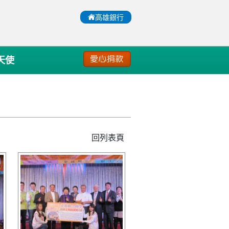
:::
高雄銀行
天使
愛心捐款
回列表頁