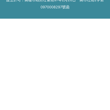
設立許可：高雄市政府社會局97年2月26日 高市社局2字第
0970008297號函