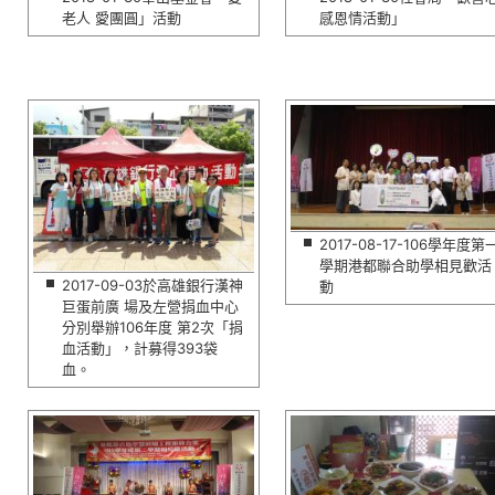
老人 愛團圓」活動
感恩情活動」
2017-08-17-106學年度第
學期港都聯合助學相見歡活
2017-09-03於高雄銀行漢神
動
巨蛋前廣 場及左營捐血中心
分別舉辦106年度 第2次「捐
血活動」，計募得393袋
血。