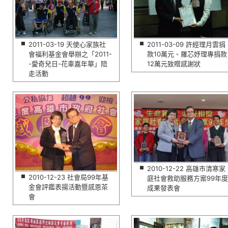
2011-03-19 天使心家族社
2011-03-09 許經理月雲捐
會福利基金會舉辦之「2011-
款10萬元、羅芯妤理專捐款
-愛奇兒日-花車嘉年華」陪
12萬元致贈感謝狀
走活動
2010-12-22 高雄市清寒家
2010-12-23 社會局99年基
庭社會救助服務方案99年度
金會評鑑表揚活動暨感恩茶
成果發表會
會