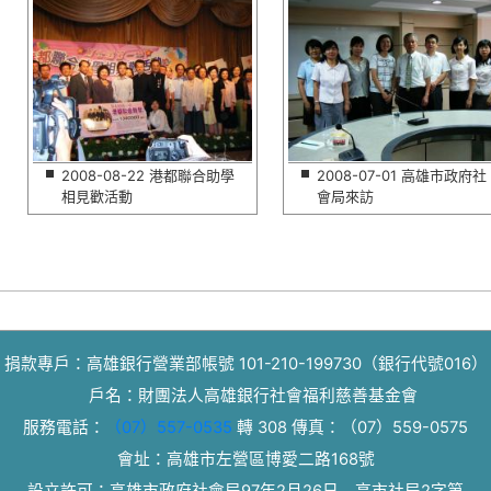
2008-08-22 港都聯合助學
2008-07-01 高雄市政府社
相見歡活動
會局來訪
捐款專戶：高雄銀行營業部帳號 101-210-199730（銀行代號016）
戶名：財團法人高雄銀行社會福利慈善基金會
服務電話：
（07）557-0535
轉 308
傳真：
（07）559-0575
會址：高雄市左營區博愛二路168號