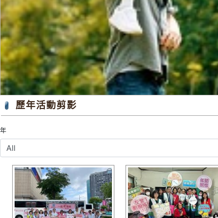
歷年活動剪影
年