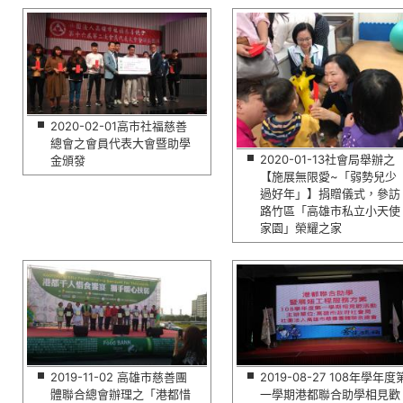
2020-02-01高市社福慈善
總會之會員代表大會暨助學
2020-01-13社會局舉辦之
金頒發
【施展無限愛~「弱勢兒少
過好年」】捐贈儀式，參訪
路竹區「高雄市私立小天使
家園」榮耀之家
2019-11-02 高雄市慈善團
2019-08-27 108年學年度
體聯合總會辦理之「港都惜
一學期港都聯合助學相見歡