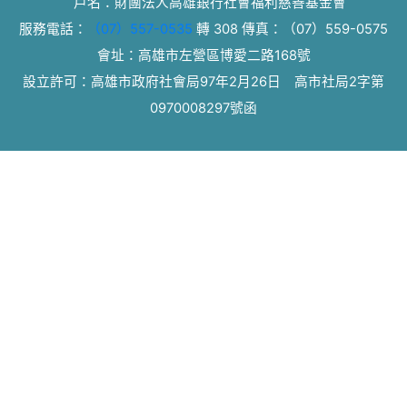
戶名：財團法人高雄銀行社會福利慈善基金會
服務電話：
（07）557-0535
轉 308
傳真：
（07）559-0575
會址：高雄市左營區博愛二路168號
設立許可：高雄市政府社會局97年2月26日 高市社局2字第
0970008297號函