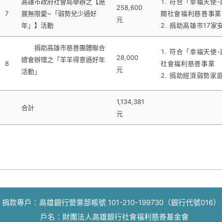
高雄市政府社會局舉辦之【施
符合「幸福天使-
258,600
7
展無限愛~「弱勢兒少過好
關社會福利慈善事業
元
年」】活動
捐助高雄市17家
捐助高雄市慈善團體聯合
符合「幸福天使-
28,000
總會辦理之「羊羊得意過好年
8
社會福利慈善事業
元
活動」
捐助經濟弱勢家庭
1,134,381
合計
元
捐款專戶：高雄銀行營業部帳號 101-210-199730（銀行代號016）
戶名：財團法人高雄銀行社會福利慈善基金會