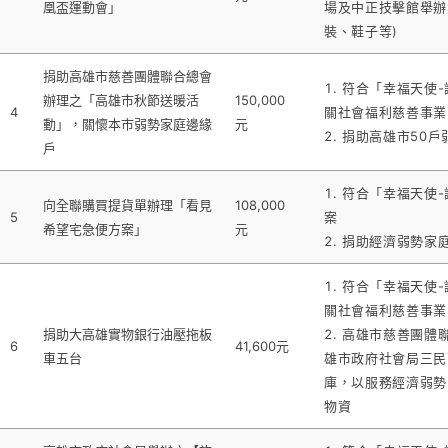
凰盃運動會」
場及中正技擊館舉辦
裝、鞋子等)
捐助高雄市慈善團體聯合總會
符合「幸福天使-
辦理之「高雄市秋節送暖活
150,000
4
關社會福利慈善事業
動」，關懷本市弱勢家庭邊緣
元
捐助高雄市50戶
戶
符合「幸福天使-
向全聯購買提貨單辦理「看見
108,000
5
案
希望宅急便方案」
元
捐助經濟弱勢家
符合「幸福天使-
關社會福利慈善事業
捐助大高雄實物銀行油壓拖板
高雄市慈善團體
6
41,600元
車五台
雄市政府社會局三民
庫，以服務經濟弱勢
物資