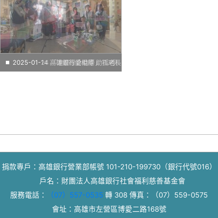
2025-01-24 「港都聯合助學」113學
2025-01-14 高雄銀行愛相隨 助孤老長
年度第二學期相見歡
輩過好年
捐款專戶：高雄銀行營業部帳號 101-210-199730（銀行代號016）
戶名：財團法人高雄銀行社會福利慈善基金會
服務電話：
（07）557-0535
轉 308
傳真：
（07）559-0575
會址：高雄市左營區博愛二路168號