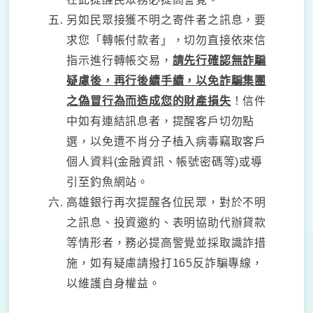
另如民眾接獲不明之寄件者之訊息，要
求您「轉帳付款者」，切勿直接依來信
指示進行轉帳交易，
請先行確認無詐騙
疑慮後，再行後續手續，以免詐騙集團
之偽冒行為而造成您的財產損失
！信件
中如有連結訊息者，提醒客戶切勿點
選，以免遭不肖分子植入病毒竊取客戶
個人資料(金融資訊、帳號密碼等)或導
引至釣魚網站。
高雄銀行再次提醒各位民眾，對於不明
之訊息、投資邀約、表明協助代辦貸款
等情形者，務必提高警覺並採取識詐措
施，如有疑慮請撥打165反詐騙專線，
以維護自身權益。