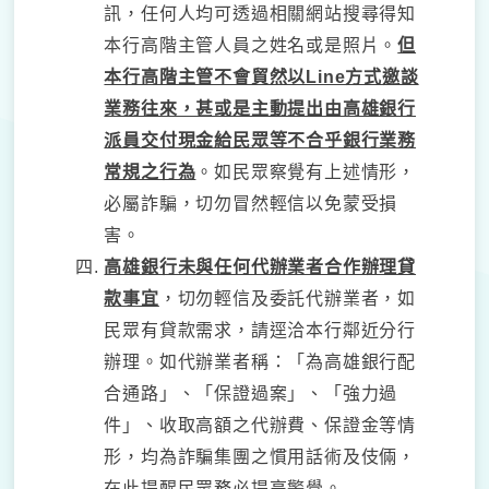
訊，任何人均可透過相關網站搜尋得知
本行高階主管人員之姓名或是照片。
但
本行高階主管不會貿然以Line方式邀談
業務往來，甚或是主動提出由高雄銀行
派員交付現金給民眾等不合乎銀行業務
常規之行為
。如民眾察覺有上述情形，
必屬詐騙，切勿冒然輕信以免蒙受損
害。
高雄銀行未與任何代辦業者合作辦理貸
款事宜
，切勿輕信及委託代辦業者，如
民眾有貸款需求，請逕洽本行鄰近分行
辦理。如代辦業者稱：「為高雄銀行配
合通路」、「保證過案」、「強力過
件」、收取高額之代辦費、保證金等情
形，均為詐騙集團之慣用話術及伎倆，
在此提醒民眾務必提高警覺。