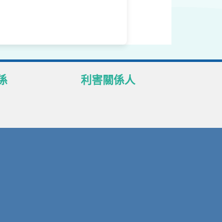
係
利害關係人
理政策聲明
本行客戶
護
供應商
後處理
本行員工
商查詢
股東
知