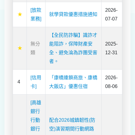
[放款
2026-
★
就學貸款優惠措施通知
業務]
07-07
【全民防詐騙】識詐才
無分
能阻詐，保障財產安
2025-
★
類
全、避免淪為詐團受害
12-31
者。
[信用
「康橋連鎖商旅、康橋
2026-
4
卡]
大飯店」優惠住宿
08-06
[高雄
銀行
行動
配合2026城鎮韌性(防
銀行
空)演習期間行動網路