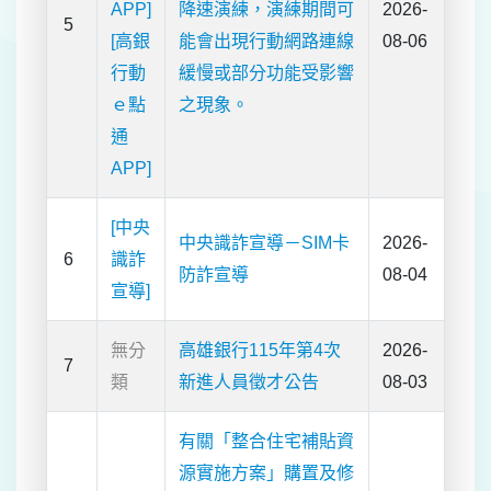
APP]
降速演練，演練期間可
2026-
5
[高銀
能會出現行動網路連線
08-06
行動
緩慢或部分功能受影響
ｅ點
之現象。
通
APP]
[中央
中央識詐宣導－SIM卡
2026-
6
識詐
防詐宣導
08-04
宣導]
無分
高雄銀行115年第4次
2026-
7
類
新進人員徵才公告
08-03
有關「整合住宅補貼資
源實施方案」購置及修