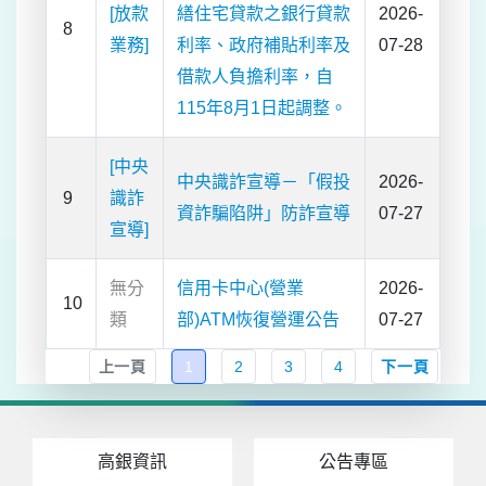
[放款
繕住宅貸款之銀行貸款
2026-
8
業務]
利率、政府補貼利率及
07-28
借款人負擔利率，自
115年8月1日起調整。
[中央
中央識詐宣導－「假投
2026-
9
識詐
資詐騙陷阱」防詐宣導
07-27
宣導]
無分
信用卡中心(營業
2026-
10
類
部)ATM恢復營運公告
07-27
上一頁
1
2
3
4
下一頁
高銀資訊
公告專區