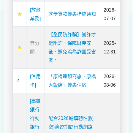
[放款
2026-
★
就學貸款優惠措施通知
業務]
07-07
【全民防詐騙】識詐才
無分
能阻詐，保障財產安
2025-
★
類
全、避免淪為詐團受害
12-31
者。
[信用
「康橋連鎖商旅、康橋
2026-
4
卡]
大飯店」優惠住宿
08-06
[高雄
銀行
行動
配合2026城鎮韌性(防
銀行
空)演習期間行動網路