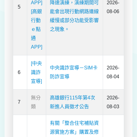
APP]
降速演練，演練期間可
2026-
5
[高銀
能會出現行動網路連線
08-06
行動
緩慢或部分功能受影響
ｅ點
之現象。
通
APP]
[中央
中央識詐宣導－SIM卡
2026-
6
識詐
防詐宣導
08-04
宣導]
無分
高雄銀行115年第4次
2026-
7
類
新進人員徵才公告
08-03
有關「整合住宅補貼資
源實施方案」購置及修