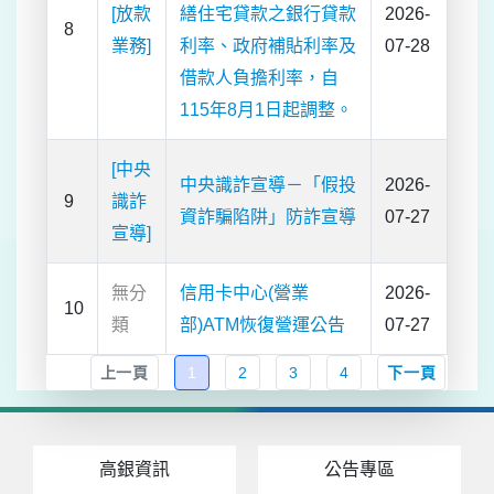
[放款
繕住宅貸款之銀行貸款
2026-
8
業務]
利率、政府補貼利率及
07-28
借款人負擔利率，自
115年8月1日起調整。
[中央
中央識詐宣導－「假投
2026-
9
識詐
資詐騙陷阱」防詐宣導
07-27
宣導]
無分
信用卡中心(營業
2026-
10
類
部)ATM恢復營運公告
07-27
上一頁
1
2
3
4
下一頁
高銀資訊
公告專區